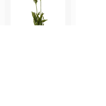
鼠尾草_22A589
薰衣草_22A587
價格
價格
HK$25.00
HK$25.00
Sweetpea Market
sweetpea.com.hk@gmail.co
關於我們
m
聯絡我們
新界 葵涌 打磚坪街63號
付款方式 ​
冠和工業大廈 13樓 G 室
運送方式
​(不對外開放)
退換貨政策
營業時間
Mon-Fri：09：30-18：30
Sat： 09：30-13：30
Sun/Holidays
： Closed