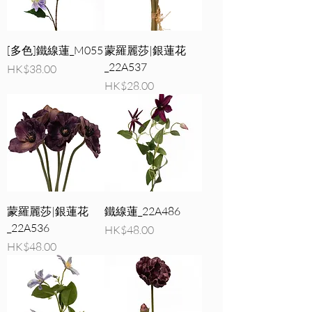
[多色]鐵線蓮_M055
蒙羅麗莎|銀蓮花
_22A537
價格
HK$38.00
價格
HK$28.00
蒙羅麗莎|銀蓮花
鐵線蓮_22A486
_22A536
價格
HK$48.00
價格
HK$48.00