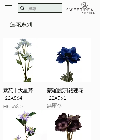
蓮花系列
紫苑｜大星芹
蒙羅麗莎|銀蓮花
_22A564
_22A561
無庫存
價格
HK$68.00