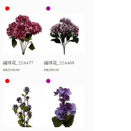
繡球花_22A477
繡球花_22A469
價格
價格
HK$100.00
HK$98.00