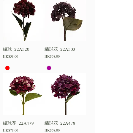
繡球_22A520
繡球花_22A503
價格
價格
HK$58.00
HK$68.00
繡球花_22A479
繡球花_22A478
價格
價格
HK$78.00
HK$68.00