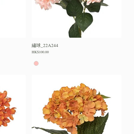
繡球_22A244
快速瀏覽
價格
HK$100.00