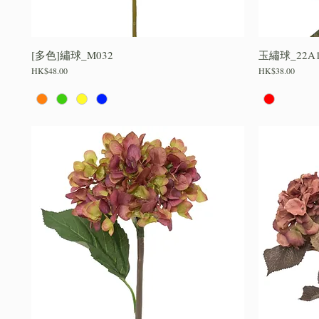
[多色]繡球_M032
玉繡球_22A1
快速瀏覽
價格
價格
HK$48.00
HK$38.00