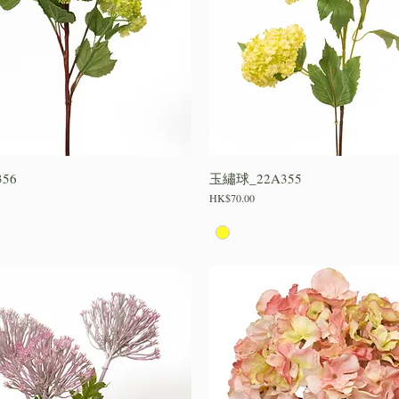
56
玉繡球_22A355
快速瀏覽
快速瀏覽
價格
HK$70.00