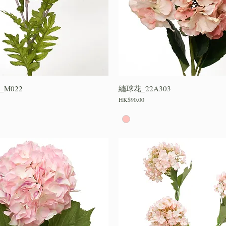
_M022
繡球花_22A303
快速瀏覽
快速瀏覽
價格
HK$90.00