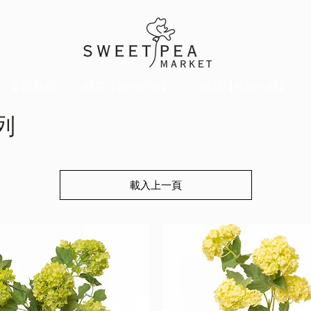
全部商品
絲花【顏色分類】
絲花【種類分類】
列
載入上一頁