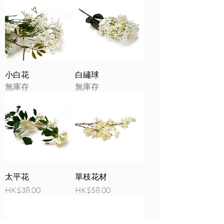
小白花
白繡球
無庫存
無庫存
太平花
單枝花材
價格
價格
HK$38.00
HK$58.00