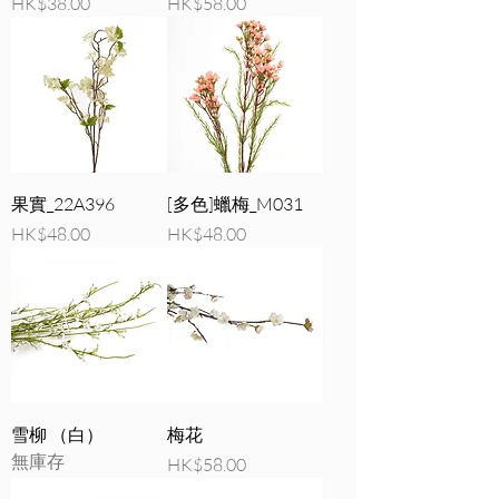
價格
價格
HK$38.00
HK$58.00
果實_22A396
[多色]蠟梅_M031
價格
價格
HK$48.00
HK$48.00
雪柳 （白）
梅花
無庫存
價格
HK$58.00