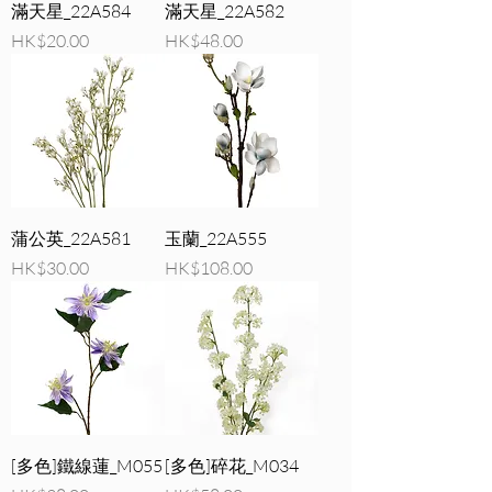
滿天星_22A584
滿天星_22A582
價格
價格
HK$20.00
HK$48.00
蒲公英_22A581
玉蘭_22A555
價格
價格
HK$30.00
HK$108.00
[多色]鐵線蓮_M055
[多色]碎花_M034