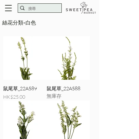
絲花分類-白色
鼠尾草_22A589
鼠尾草_22A588
無庫存
價格
HK$25.00