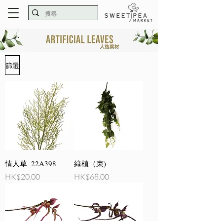
篩選
情人草_22A398
綠植（束)
價格
價格
HK$20.00
HK$68.00