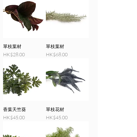
單枝葉材
單枝葉材
價格
價格
HK$28.00
HK$68.00
香葉天竺葵
單枝花材
價格
價格
HK$45.00
HK$45.00