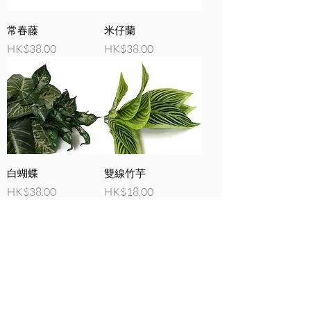
常春藤
米仔蘭
價格
價格
HK$38.00
HK$38.00
白蝴蝶
雙線竹芋
價格
價格
HK$38.00
HK$18.00