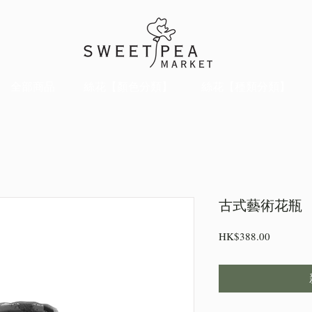
全部商品
絲花【顏色分類】
絲花【種類分類】
古式藝術花瓶
價
HK$388.00
格