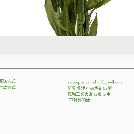
快速瀏覽
運送方式
sweetpea.com.hk@gmail.com
付款方式 ​
新界 葵涌 打磚坪街63號
冠和工業大廈 13樓 G 室
​(不對外開放)
私條款| 2020
Copyright © 2020 Sweetpea Market All rights r