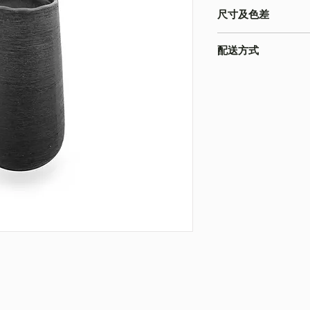
尺寸及色差
-由於產品屬於人工量度
配送方式
寸以收到的實物為準
-色差在不同的顯示
本店之配送方式一律
為準
請下單時註明。
-圖片只作參考