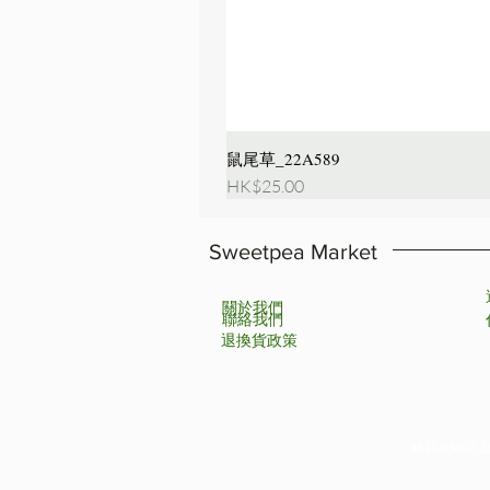
鼠尾草_22A589
價格
HK$25.00
Sweetpea Market
關於我們
聯絡我們
退換貨政策
| 條款及細則 |隱