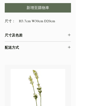
新增至購物車
尺寸： H3.7cm W30cm D20cm
尺寸及色差
-由於產品屬於人工量度，會存在0.5-2cm不
配送方式
等的誤差，尺寸以收到的實物為準
-色差在不同的顯示效果都顯示有差異，顏色
本店之配送方式一律以
順豐速運
寄出，如需
以收到的實物為準
自取貨物，請下單時註明。
-圖片只作參考