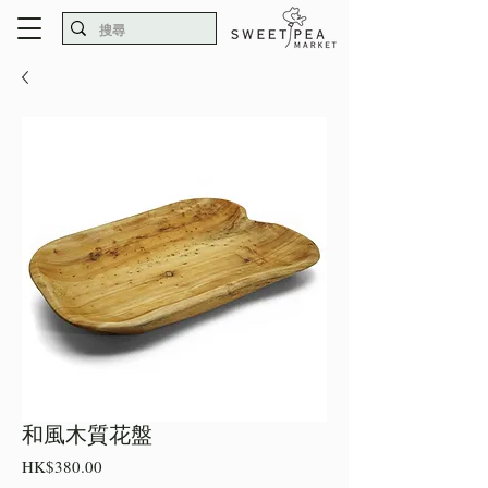
和風木質花盤
價
HK$380.00
格