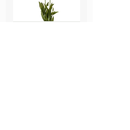
鼠尾草_22A589
薰衣草_22A587
價格
價格
HK$25.00
HK$25.00
Sweetpea Market
sweetpea.com.hk@gmail.co
關於我們
m
聯絡我們
新界 葵涌 打磚坪街63號
付款方式 ​
冠和工業大廈 13樓 G 室
運送方式
​(不對外開放)
退換貨政策
營業時間
Mon-Fri：09：30-18：30
Sat： 09：30-13：30
Sun/Holidays
： Closed
| 條款及細則 |隱私條款| 2020