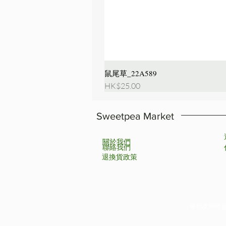
鼠尾草_22A589
價格
HK$25.00
Sweetpea Market
關於我們
聯絡我們
退換貨政策
| 條款及細則 |隱