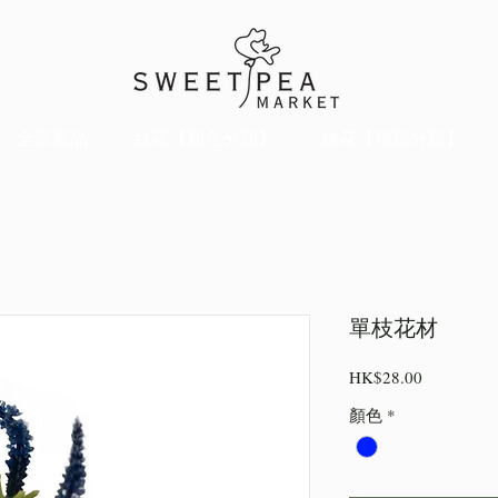
全部商品
絲花【顏色分類】
絲花【種類分類】
單枝花材
價
HK$28.00
格
顏色
*