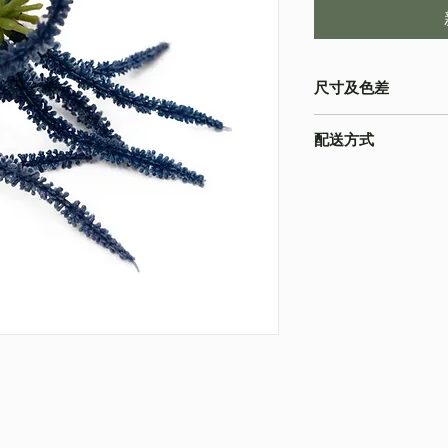
尺寸及色差
-由於產品屬於人工量度
配送方式
寸以收到的實物為準
-色差在不同的顯示
本店之配送方式一律
為準
請下單時註明。
-圖片只作參考