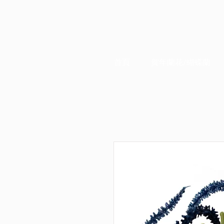
首頁
賀年蘭花/蝴蝶蘭