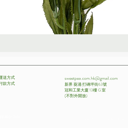
快速瀏覽
運送方式
sweetpea.com.hk@gmail.com
付款方式 ​
新界 葵涌 打磚坪街63號
冠和工業大廈 13樓 G 室
​(不對外開放)
私條款| 2020
Copyright © 2020 Sweetpea Market All rights r