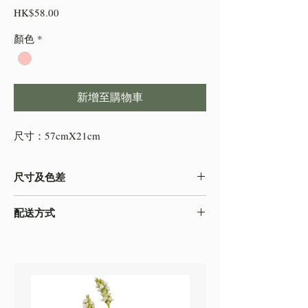
價
HK$58.00
格
顏色
*
新增至購物車
尺寸：57cmX21cm
尺寸及色差
-由於產品屬於人工量度，會存在0.5-2cm不
配送方式
等的誤差，尺寸以收到的實物為準
-色差在不同的顯示效果都顯示有差異，顏色
本店之配送方式一律以
順豐速運
寄出，如需
以收到的實物為準
自取貨物，請下單時註明。
-圖片只作參考