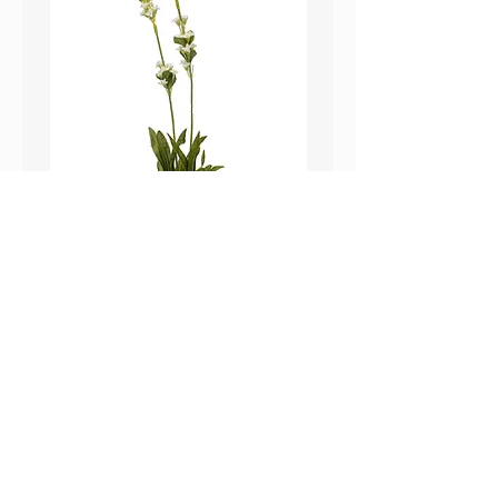
鼠尾草_22A589
薰衣草_22A587
價格
價格
HK$25.00
HK$25.00
Sweetpea Market
sweetpea.com.hk@gmail.co
關於我們
m
聯絡我們
新界 葵涌 打磚坪街63號
付款方式 ​
冠和工業大廈 13樓 G 室
運送方式
​(不對外開放)
退換貨政策
營業時間