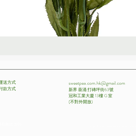
快速瀏覽
運送方式
sweetpea.com.hk@gmail.com
付款方式 ​
新界 葵涌 打磚坪街63號
冠和工業大廈 13樓 G 室
​(不對外開放)
私條款| 2020
Copyright © 2020 Sweetpea Market All rights r