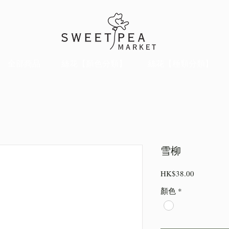
全部商品
絲花【顏色分類】
絲花【種類分類】
雪柳
價
HK$38.00
格
顏色
*