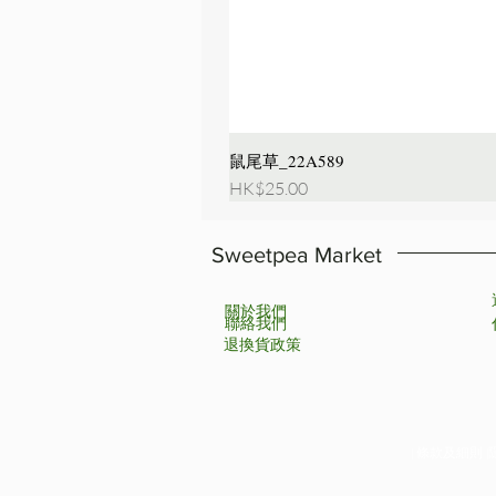
鼠尾草_22A589
價格
HK$25.00
Sweetpea Market
關於我們
聯絡我們
退換貨政策
| 條款及細則 |隱