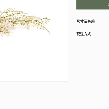
尺寸及色差
-由於產品屬於人工量度
配送方式
寸以收到的實物為準
-色差在不同的顯示
本店之配送方式一律
為準
請下單時註明。
-圖片只作參考