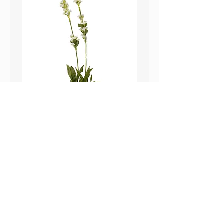
鼠尾草_22A589
薰衣草_22A587
價格
價格
HK$25.00
HK$25.00
Sweetpea Market
sweetpea.com.hk@gmail.co
關於我們
m
聯絡我們
新界 葵涌 打磚坪街63號
付款方式 ​
冠和工業大廈 13樓 G 室
運送方式
​(不對外開放)
退換貨政策