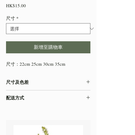
價
HK$15.00
格
尺寸
*
新增至購物車
尺寸：22cm 25cm 30cm 35cm
尺寸及色差
-由於產品屬於人工量度，會存在0.5-2cm不
配送方式
等的誤差，尺寸以收到的實物為準
-色差在不同的顯示效果都顯示有差異，顏色
本店之配送方式一律以
順豐速運
寄出，如需
以收到的實物為準
自取貨物，請下單時註明。
-圖片只作參考