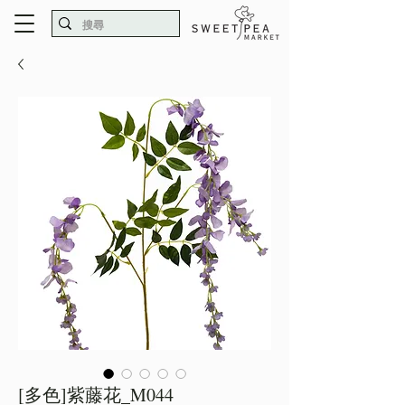
[多色]紫藤花_M044