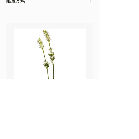
配送方式
以收到的實物為準
・不同的顯示設備會存在圖片色差，顏色以收
・
順豐速運
(如絲花枝干太長，會彎曲底部發
到的實物為準
貨）
・圖片只作參考
・
葵涌 Workshop 自取
鼠尾草_22A589
薰衣草_22A587
價格
價格
HK$25.00
HK$25.00
Sweetpea Market