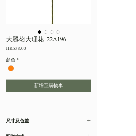
大麗花|大理花_22A196
價
HK$38.00
格
顏色
*
新增至購物車
尺寸及色差
・由於尺寸為人手測量 ,會存在少許誤差,尺寸