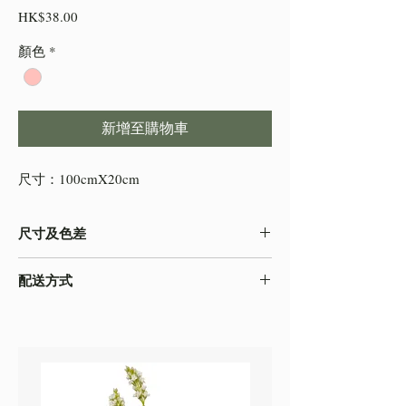
價
HK$38.00
格
顏色
*
新增至購物車
尺寸：100cmX20cm
尺寸及色差
-由於產品屬於人工量度，會存在0.5-2cm不
配送方式
等的誤差，尺寸以收到的實物為準
-色差在不同的顯示效果都顯示有差異，顏色
本店之配送方式一律以
順豐速運
寄出，如需
以收到的實物為準
自取貨物，請下單時註明。
-圖片只作參考