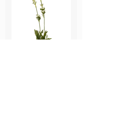
鼠尾草_22A589
薰衣草_22A587
價格
價格
HK$25.00
HK$25.00
Sweetpea Market
sweetpea.com.hk@gmail.co
關於我們
m
聯絡我們
新界 葵涌 打磚坪街63號
付款方式 ​
冠和工業大廈 13樓 G 室
運送方式
​(不對外開放)
退換貨政策
營業時間