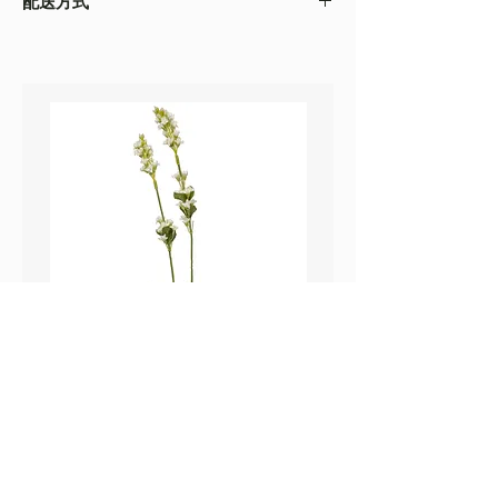
配送方式
以收到的實物為準
・不同的顯示設備會存在圖片色差，顏色以收
・
順豐速運
(如絲花枝干太長，會彎曲底部發
到的實物為準
貨）
・圖片只作參考
・
葵涌 Workshop 自取
鼠尾草_22A589
薰衣草_22A587
價格
價格
HK$25.00
HK$25.00
Sweetpea Market