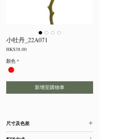
小牡丹_22A071
價
HK$38.00
格
顏色
*
新增至購物車
尺寸及色差
・由於尺寸為人手測量 ,會存在少許誤差,尺寸