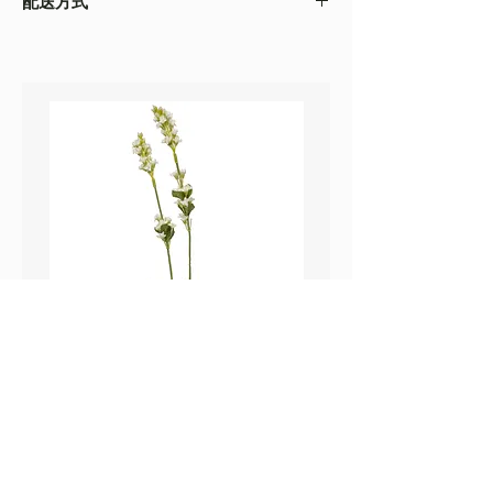
配送方式
以收到的實物為準
・不同的顯示設備會存在圖片色差，顏色以收
・
順豐速運
(如絲花枝干太長，會彎曲底部發
到的實物為準
貨）
・圖片只作參考
・
葵涌 Workshop 自取
鼠尾草_22A589
薰衣草_22A587
價格
價格
HK$25.00
HK$25.00
Sweetpea Market