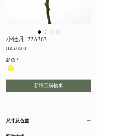
小牡丹_22A363
價
HK$38.00
格
顏色
*
新增至購物車
尺寸及色差
・由於尺寸為人手測量 ,會存在少許誤差,尺寸