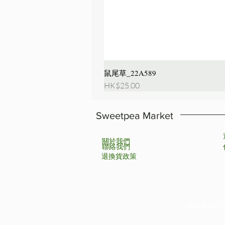
鼠尾草_22A589
價格
HK$25.00
Sweetpea Market
關於我們
聯絡我們
退換貨政策
| 條款及細則 |隱