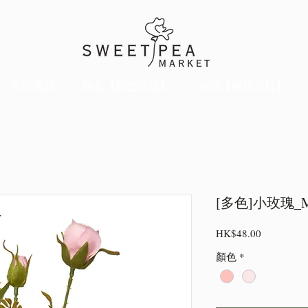
全部商品
絲花【顏色分類】
絲花【種類分類】
[多色]小玫瑰_M
價
HK$48.00
格
顏色
*