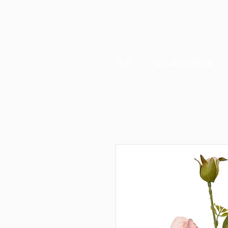
首頁
賀年蘭花/蝴蝶蘭