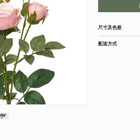
尺寸及色差
・由於尺寸為人手測量
配送方式
物為準
・不同的顯示設備會
・
順豐速運
(如絲花
準
・
葵涌 Workshop 自
・圖片只作參考