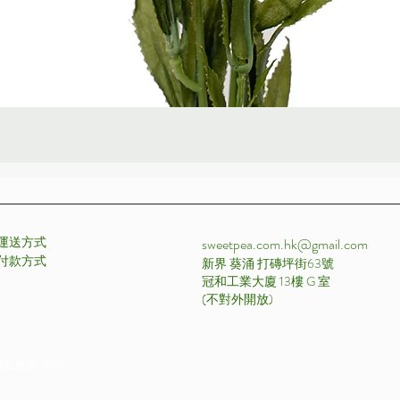
快速瀏覽
運送方式
sweetpea.com.hk@gmail.com
付款方式 ​
新界 葵涌 打磚坪街63號
冠和工業大廈 13樓 G 室
​(不對外開放)
私條款| 2020
Copyright © 2020 Sweetpea Market All rights r