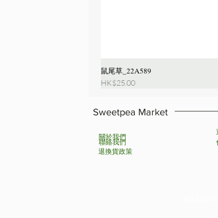
鼠尾草_22A589
價格
HK$25.00
Sweetpea Market
關於我們
聯絡我們
退換貨政策
| 條款及細則 |隱