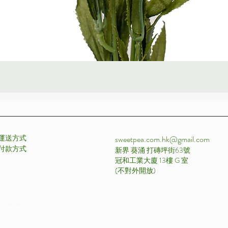
快速瀏覽
運送方式
sweetpea.com.hk@gmail.com
付款方式 ​
新界 葵涌 打磚坪街63號
冠和工業大廈 13樓 G 室
​(不對外開放)
私條款| 2020
Copyright © 2020 Sweetpea Market All rights r