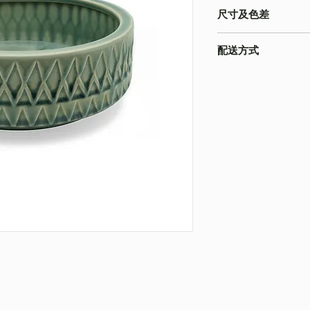
尺寸及色差
-由於產品屬於人工量度
配送方式
寸以收到的實物為準
-色差在不同的顯示
本店之配送方式一律
為準
請下單時註明。
-圖片只作參考