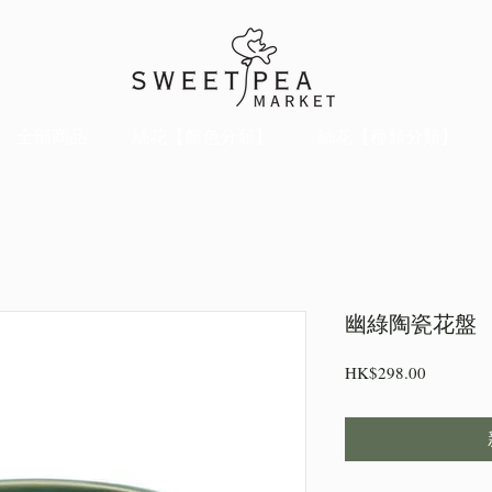
全部商品
絲花【顏色分類】
絲花【種類分類】
幽綠陶瓷花盤
價
HK$298.00
格