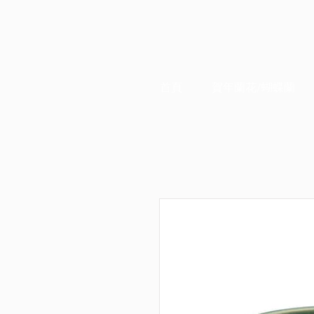
首頁
賀年蘭花/蝴蝶蘭