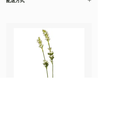
配送方式
以收到的實物為準
・不同的顯示設備會存在圖片色差，顏色以收
・
順豐速運
(如絲花枝干太長，會彎曲底部發
到的實物為準
貨）
・圖片只作參考
・
葵涌 Workshop 自取
鼠尾草_22A589
薰衣草_22A587
價格
價格
HK$25.00
HK$25.00
Sweetpea Market