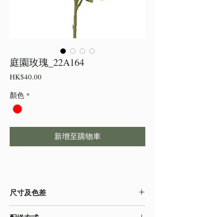
庭園玫瑰_22A164
價
HK$40.00
格
顏色
*
新增至購物車
尺寸及色差
・由於尺寸為人手測量 ,會存在少許誤差,尺寸