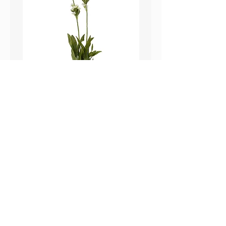
鼠尾草_22A589
薰衣草_22A587
價格
價格
HK$25.00
HK$25.00
Sweetpea Market
sweetpea.com.hk@gmail.co
關於我們
m
聯絡我們
新界 葵涌 打磚坪街63號
付款方式 ​
冠和工業大廈 13樓 G 室
運送方式
​(不對外開放)
退換貨政策
營業時間
Mon-Fri：09：30-18：30
Sat： 09：30-13：30