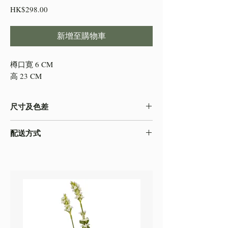
價
HK$298.00
格
新增至購物車
樽口寛 6 CM
高 23 CM
尺寸及色差
-由於產品屬於人工量度，會存在0.5-2cm不
配送方式
等的誤差，尺寸以收到的實物為準
-色差在不同的顯示效果都顯示有差異，顏色
本店之配送方式一律以
順豐速運
寄出，如需
以收到的實物為準
自取貨物，請下單時註明。
-圖片只作參考