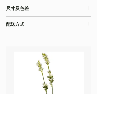
尺寸及色差
・由於尺寸為人手測量 ,會存在少許誤差,尺寸
配送方式
以收到的實物為準
・不同的顯示設備會存在圖片色差，顏色以收
・
順豐速運
(如絲花枝干太長，會彎曲底部發
到的實物為準
貨）
・圖片只作參考
・
葵涌 Workshop 自取
鼠尾草_22A589
薰衣草_22A587