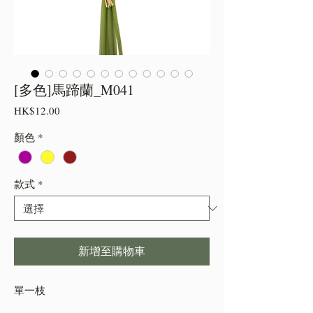
[多色]馬蹄蘭_M041
價
HK$12.00
格
顏色
*
款式
*
新增至購物車
單一枝