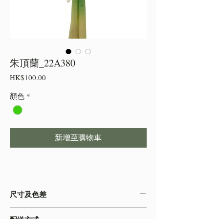
朱頂蘭_22A380
價
HK$100.00
格
顏色
*
新增至購物車
尺寸及色差
・由於尺寸為人手測量 ,會存在少許誤差,尺寸