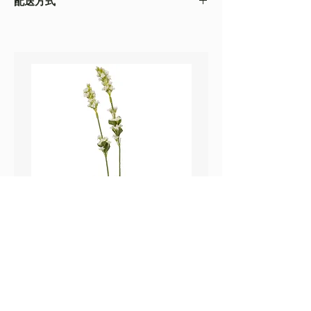
配送方式
以收到的實物為準
・不同的顯示設備會存在圖片色差，顏色以收
・
順豐速運
(如絲花枝干太長，會彎曲底部發
到的實物為準
貨）
・圖片只作參考
・
葵涌 Workshop 自取
鼠尾草_22A589
薰衣草_22A587
價格
價格
HK$25.00
HK$25.00
Sweetpea Market