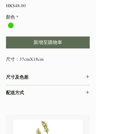
價
HK$48.00
格
顏色
*
新增至購物車
尺寸：37cmX18cm
尺寸及色差
-由於產品屬於人工量度，會存在0.5-2cm不
配送方式
等的誤差，尺寸以收到的實物為準
-色差在不同的顯示效果都顯示有差異，顏色
本店之配送方式一律以
順豐速運
寄出，如需
以收到的實物為準
自取貨物，請下單時註明。
-圖片只作參考