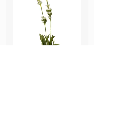
鼠尾草_22A589
薰衣草_22A587
價格
價格
HK$25.00
HK$25.00
Sweetpea Market
sweetpea.com.hk@gmail.co
關於我們
m
聯絡我們
新界 葵涌 打磚坪街63號
付款方式 ​
冠和工業大廈 13樓 G 室
運送方式
​(不對外開放)
退換貨政策
營業時間