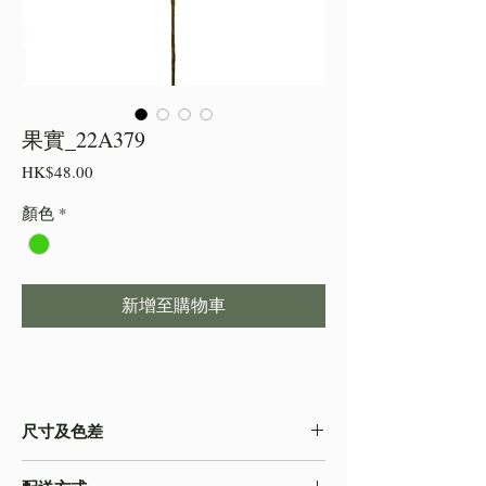
果實_22A379
價
HK$48.00
格
顏色
*
新增至購物車
尺寸及色差
・由於尺寸為人手測量 ,會存在少許誤差,尺寸