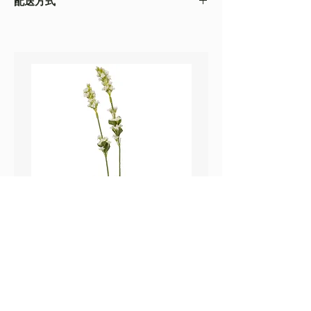
配送方式
以收到的實物為準
・不同的顯示設備會存在圖片色差，顏色以收
・
順豐速運
(如絲花枝干太長，會彎曲底部發
到的實物為準
貨）
・圖片只作參考
・
葵涌 Workshop 自取
鼠尾草_22A589
薰衣草_22A587
價格
價格
HK$25.00
HK$25.00
Sweetpea Market