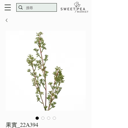
果實_22A394