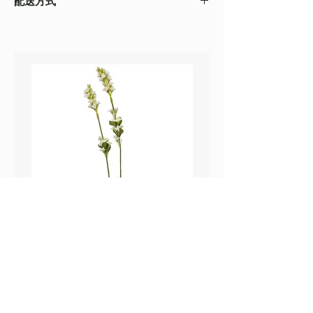
配送方式
以收到的實物為準
・不同的顯示設備會存在圖片色差，顏色以收
・
順豐速運
(如絲花枝干太長，會彎曲底部發
到的實物為準
貨）
・圖片只作參考
・
葵涌 Workshop 自取
鼠尾草_22A589
薰衣草_22A587
價格
價格
HK$25.00
HK$25.00
Sweetpea Market