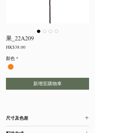
果_22A209
價
HK$38.00
格
顏色
*
新增至購物車
尺寸及色差
・由於尺寸為人手測量 ,會存在少許誤差,尺寸