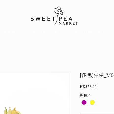
全部商品
絲花【顏色分類】
絲花【種類分類】
[多色]桔梗_M0
價
HK$58.00
格
顏色
*