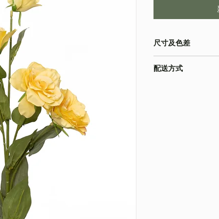
尺寸及色差
・由於尺寸為人手測量
配送方式
物為準
・不同的顯示設備會
・
順豐速運
(如絲花
準
・
葵涌 Workshop 自
・圖片只作參考