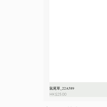
鼠尾草_22A589
價格
HK$25.00