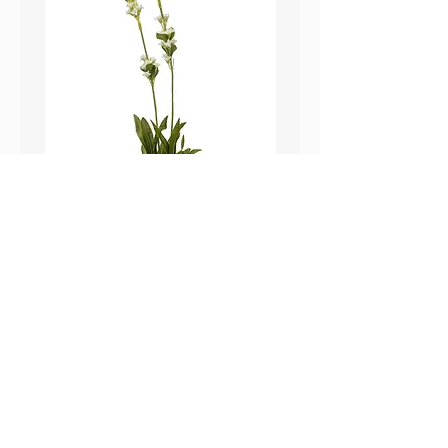
鼠尾草_22A589
薰衣草_22A587
價格
價格
HK$25.00
HK$25.00
Sweetpea Market
sweetpea.com.hk@gmail.co
關於我們
m
聯絡我們
新界 葵涌 打磚坪街63號
付款方式 ​
冠和工業大廈 13樓 G 室
運送方式
​(不對外開放)
退換貨政策
營業時間