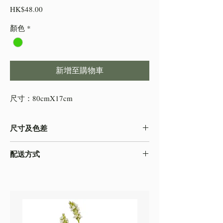
價
HK$48.00
格
顏色
*
新增至購物車
尺寸：80cmX17cm
尺寸及色差
-由於產品屬於人工量度，會存在0.5-2cm不
配送方式
等的誤差，尺寸以收到的實物為準
-色差在不同的顯示效果都顯示有差異，顏色
本店之配送方式一律以
順豐速運
寄出，如需
以收到的實物為準
自取貨物，請下單時註明。
-圖片只作參考