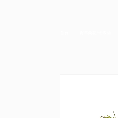
首頁
賀年蘭花/蝴蝶蘭