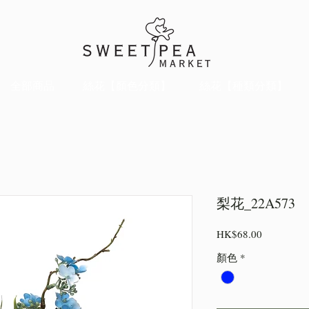
全部商品
絲花【顏色分類】
絲花【種類分類】
梨花_22A573
價
HK$68.00
格
顏色
*