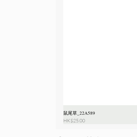
鼠尾草_22A589
價格
HK$25.00