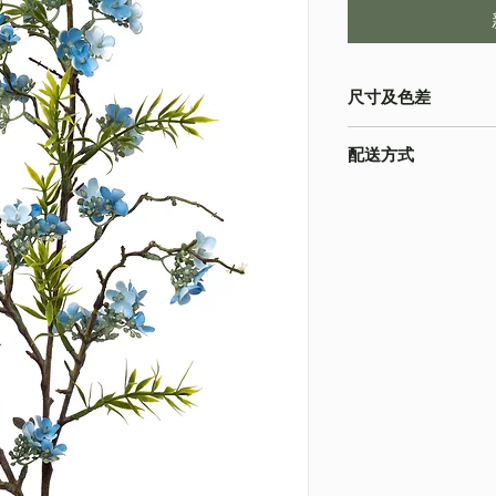
尺寸及色差
・由於尺寸為人手測量
配送方式
物為準
・不同的顯示設備會
・
順豐速運
(如絲花
準
・
葵涌 Workshop 自
・圖片只作參考