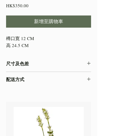
價
HK$350.00
格
新增至購物車
樽口寛 12 CM
高 24.5 CM
尺寸及色差
-由於產品屬於人工量度，會存在0.5-2cm不
配送方式
等的誤差，尺寸以收到的實物為準
-色差在不同的顯示效果都顯示有差異，顏色
本店之配送方式一律以
順豐速運
寄出，如需
以收到的實物為準
自取貨物，請下單時註明。
-圖片只作參考