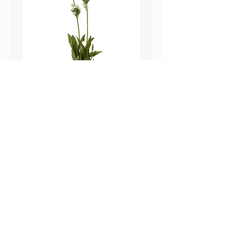
鼠尾草_22A589
薰衣草_22A587
價格
價格
HK$25.00
HK$25.00
Sweetpea Market
sweetpea.com.hk@gmail.co
關於我們
m
聯絡我們
新界 葵涌 打磚坪街63號
付款方式 ​
冠和工業大廈 13樓 G 室
運送方式
​(不對外開放)
退換貨政策
營業時間
Mon-Fri：09：30-18：30
Sat： 09：30-13：30