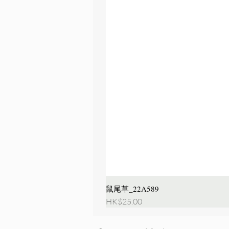
鼠尾草_22A589
價格
HK$25.00