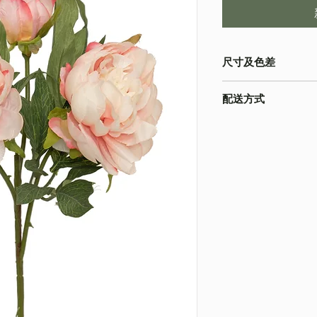
尺寸及色差
・由於尺寸為人手測量
配送方式
物為準
・不同的顯示設備會
・
順豐速運
(如絲花
準
・
葵涌 Workshop 自
・圖片只作參考