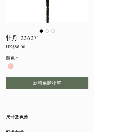
牡丹_22A271
價
HK$88.00
格
顏色
*
新增至購物車
尺寸及色差
・由於尺寸為人手測量 ,會存在少許誤差,尺寸