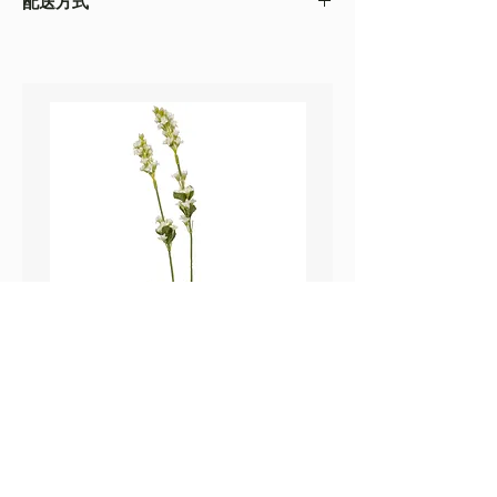
配送方式
以收到的實物為準
・不同的顯示設備會存在圖片色差，顏色以收
・
順豐速運
(如絲花枝干太長，會彎曲底部發
到的實物為準
貨）
・圖片只作參考
・
葵涌 Workshop 自取
鼠尾草_22A589
薰衣草_22A587
價格
價格
HK$25.00
HK$25.00
Sweetpea Market