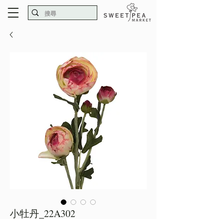
小牡丹_22A302