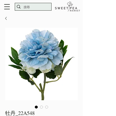
牡丹_22A548