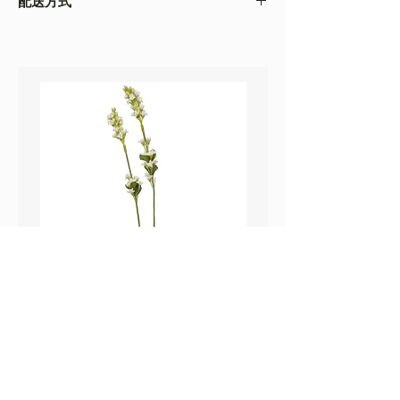
配送方式
以收到的實物為準
・不同的顯示設備會存在圖片色差，顏色以收
・
順豐速運
(如絲花枝干太長，會彎曲底部發
到的實物為準
貨）
・圖片只作參考
・
葵涌 Workshop 自取
鼠尾草_22A589
薰衣草_22A587
價格
價格
HK$25.00
HK$25.00
Sweetpea Market