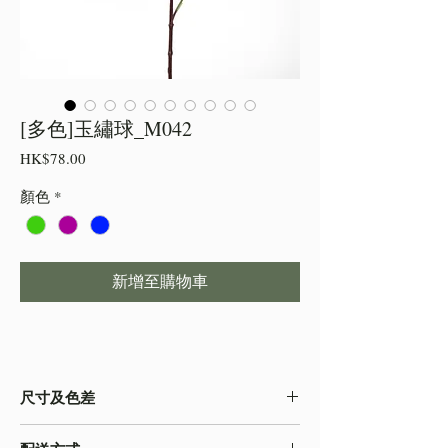
[多色]玉繡球_M042
價
HK$78.00
格
顏色
*
新增至購物車
尺寸及色差
・由於尺寸為人手測量 ,會存在少許誤差,尺寸