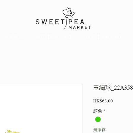
全部商品
絲花【顏色分類】
絲花【種類分類】
玉繡球_22A358
價
HK$68.00
格
顏色
*
無庫存