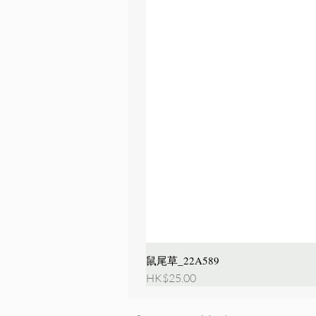
鼠尾草_22A589
價格
HK$25.00