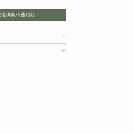
恢復供應時通知我
 ,會存在少許誤差,尺寸以收到的實
存在圖片色差，顏色以收到的實物為
枝干太長，會彎曲底部發貨）
取