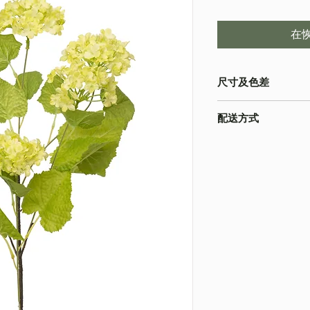
在
尺寸及色差
・由於尺寸為人手測量
配送方式
物為準
・不同的顯示設備會
・
順豐速運
(如絲花
準
・
葵涌 Workshop 自
・圖片只作參考