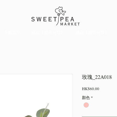
全部商品
絲花【顏色分類】
絲花【種類分類】
玫瑰_22A018
價
HK$60.00
格
顏色
*