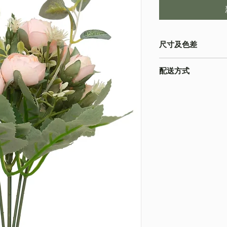
尺寸及色差
・由於尺寸為人手測量
配送方式
物為準
・不同的顯示設備會
・
順豐速運
(如絲花
準
・
葵涌 Workshop 自
・圖片只作參考