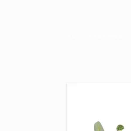
首頁
賀年蘭花/蝴蝶蘭