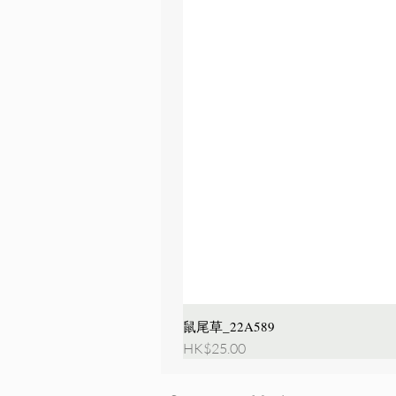
鼠尾草_22A589
價格
HK$25.00