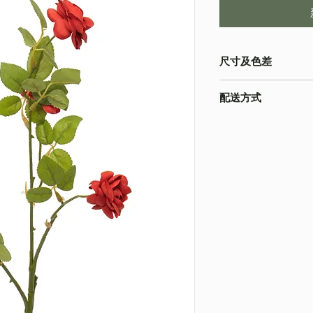
尺寸及色差
・由於尺寸為人手測量
配送方式
物為準
・不同的顯示設備會
・
順豐速運
(如絲花
準
・
葵涌 Workshop 自
・圖片只作參考