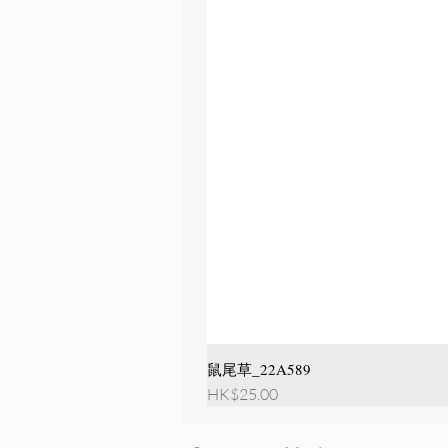
鼠尾草_22A589
價格
HK$25.00