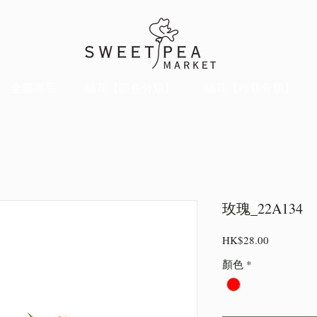
全部商品
絲花【顏色分類】
絲花【種類分類】
玫瑰_22A134
價
HK$28.00
格
顏色
*