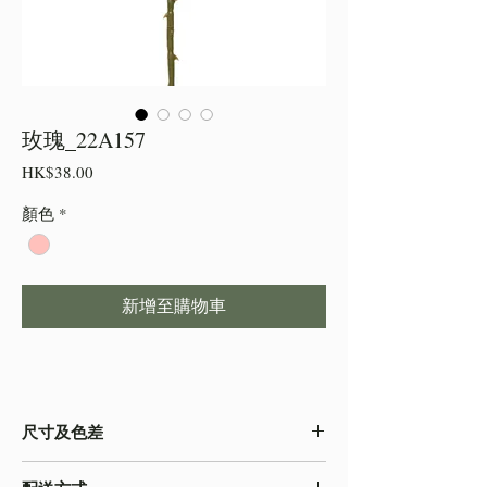
玫瑰_22A157
價
HK$38.00
格
顏色
*
新增至購物車
尺寸及色差
・由於尺寸為人手測量 ,會存在少許誤差,尺寸