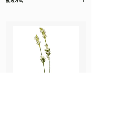
配送方式
以收到的實物為準
・不同的顯示設備會存在圖片色差，顏色以收
・
順豐速運
(如絲花枝干太長，會彎曲底部發
到的實物為準
貨）
・圖片只作參考
・
葵涌 Workshop 自取
鼠尾草_22A589
薰衣草_22A587
價格
價格
HK$25.00
HK$25.00
Sweetpea Market