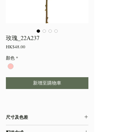
玫瑰_22A237
價
HK$48.00
格
顏色
*
新增至購物車
尺寸及色差
・由於尺寸為人手測量 ,會存在少許誤差,尺寸