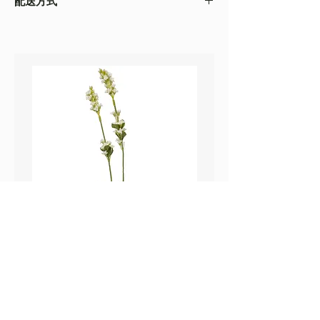
配送方式
以收到的實物為準
・不同的顯示設備會存在圖片色差，顏色以收
・
順豐速運
(如絲花枝干太長，會彎曲底部發
到的實物為準
貨）
・圖片只作參考
・
葵涌 Workshop 自取
鼠尾草_22A589
薰衣草_22A587
價格
價格
HK$25.00
HK$25.00
Sweetpea Market