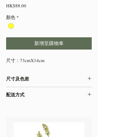
價
HK$88.00
格
顏色
*
新增至購物車
尺寸：73cmX14cm
尺寸及色差
-由於產品屬於人工量度，會存在0.5-2cm不
配送方式
等的誤差，尺寸以收到的實物為準
-色差在不同的顯示效果都顯示有差異，顏色
本店之配送方式一律以
順豐速運
寄出，如需
以收到的實物為準
自取貨物，請下單時註明。
-圖片只作參考