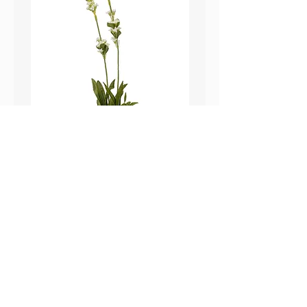
鼠尾草_22A589
薰衣草_22A587
價格
價格
HK$25.00
HK$25.00
Sweetpea Market
sweetpea.com.hk@gmail.co
關於我們
m
聯絡我們
新界 葵涌 打磚坪街63號
付款方式 ​
冠和工業大廈 13樓 G 室
運送方式
​(不對外開放)
退換貨政策
營業時間