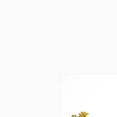
首頁
賀年蘭花/蝴蝶蘭