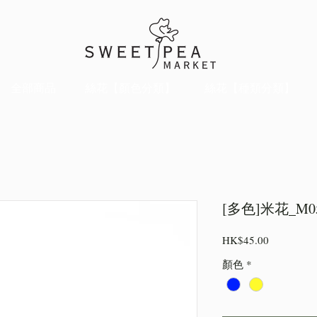
全部商品
絲花【顏色分類】
絲花【種類分類】
[多色]米花_M0
價
HK$45.00
格
顏色
*