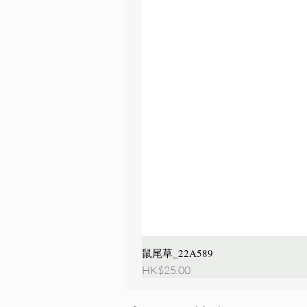
鼠尾草_22A589
價格
HK$25.00