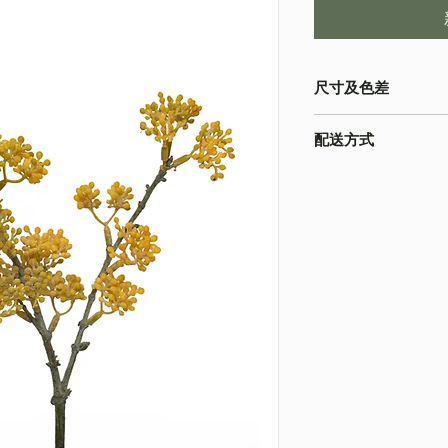
尺寸及色差
・由於尺寸為人手測量
配送方式
物為準
・不同的顯示設備會
・
順豐速運
(如絲花
準
・
葵涌 Workshop 自
・圖片只作參考