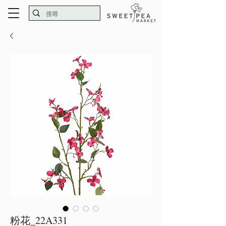
粉花_22A331