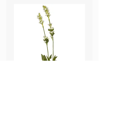
鼠尾草_22A589
薰衣草_22A587
價格
價格
HK$25.00
HK$25.00
Sweetpea Market
sweetpea.com.hk@gmail.co
關於我們
m
聯絡我們
新界 葵涌 打磚坪街63號
付款方式 ​
冠和工業大廈 13樓 G 室
運送方式
​(不對外開放)