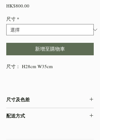
價
HK$800.00
格
尺寸
*
新增至購物車
尺寸： H28cm W35cm
尺寸及色差
-由於產品屬於人工量度，會存在0.5-2cm不
配送方式
等的誤差，尺寸以收到的實物為準
-色差在不同的顯示效果都顯示有差異，顏色
本店之配送方式一律以
順豐速運
寄出，如需
以收到的實物為準
自取貨物，請下單時註明。
-圖片只作參考