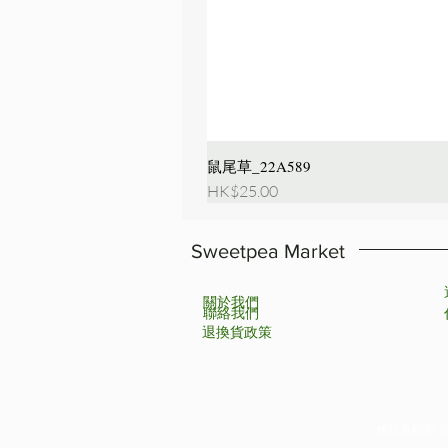
鼠尾草_22A589
價格
HK$25.00
Sweetpea Market
關於我們
聯絡我們
退換貨政策
| 條款及細則 |隱