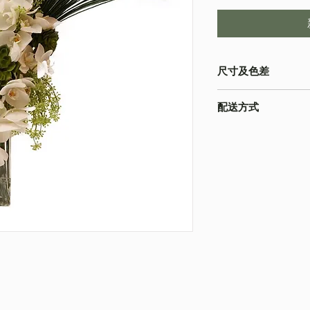
尺寸及色差
-由於產品屬於人工量度
配送方式
寸以收到的實物為準
-色差在不同的顯示
本店之配送方式一律
為準
請下單時註明。
-圖片只作參考