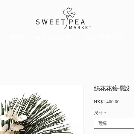
全部商品
絲花【顏色分類】
絲花【種類分類】
絲花花藝擺設
價
HK$1,400.00
格
尺寸
*
選擇