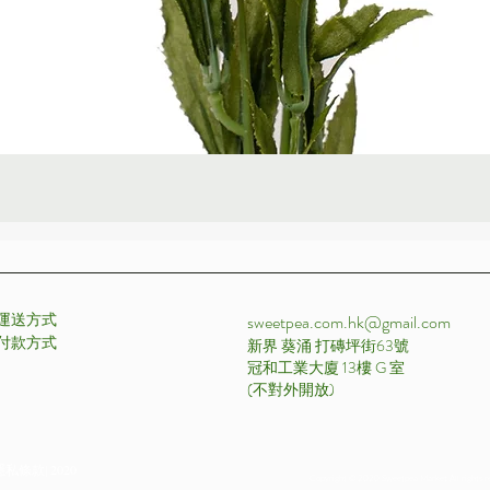
快速瀏覽
運送方式
sweetpea.com.hk@gmail.com
付款方式 ​
新界 葵涌 打磚坪街63號
冠和工業大廈 13樓 G 室
​(不對外開放)
私條款| 2020
Copyright © 2020 Sweetpea Market All rights r