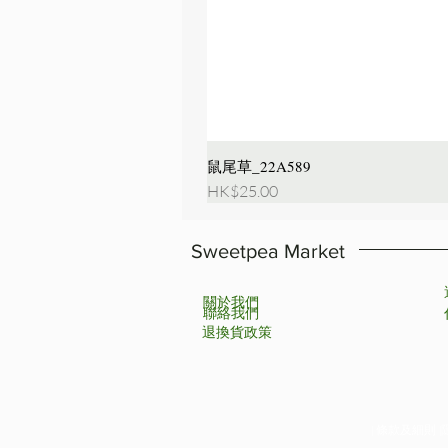
鼠尾草_22A589
價格
HK$25.00
Sweetpea Market
關於我們
聯絡我們
退換貨政策
| 條款及細則 |隱