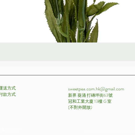
快速瀏覽
運送方式
sweetpea.com.hk@gmail.com
付款方式 ​
新界 葵涌 打磚坪街63號
冠和工業大廈 13樓 G 室
​(不對外開放)
私條款| 2020
Copyright © 2020 Sweetpea Market All rights r