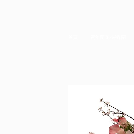
首頁
賀年蘭花/蝴蝶蘭