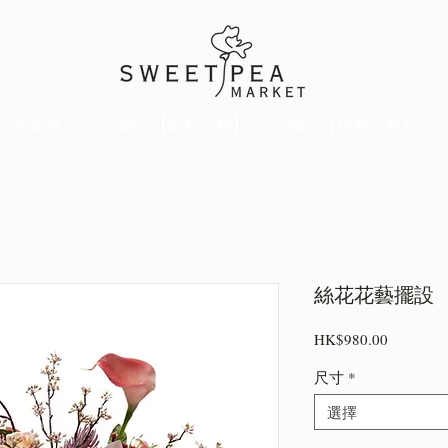
全部商品
絲花【顏色分類】
絲花【種類分類】
絲花花藝擺設
價
HK$980.00
格
尺寸
*
選擇