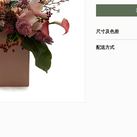
尺寸及色差
-由於產品屬於人工量度
配送方式
寸以收到的實物為準
-色差在不同的顯示
本店之配送方式一律
為準
請下單時註明。
-圖片只作參考