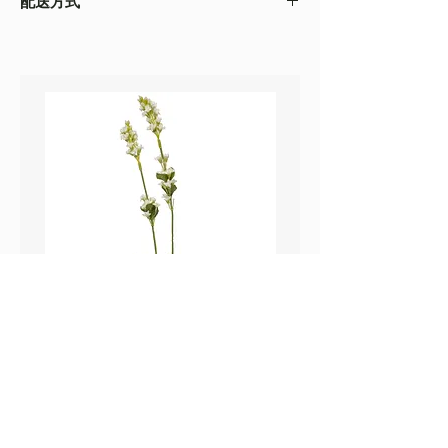
配送方式
以收到的實物為準
・不同的顯示設備會存在圖片色差，顏色以收
・
順豐速運
(如絲花枝干太長，會彎曲底部發
到的實物為準
貨）
・圖片只作參考
・
葵涌 Workshop 自取
鼠尾草_22A589
薰衣草_22A587
價格
價格
HK$25.00
HK$25.00
Sweetpea Market