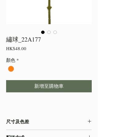
繡球_22A177
價
HK$48.00
格
顏色
*
新增至購物車
尺寸及色差
・由於尺寸為人手測量 ,會存在少許誤差,尺寸