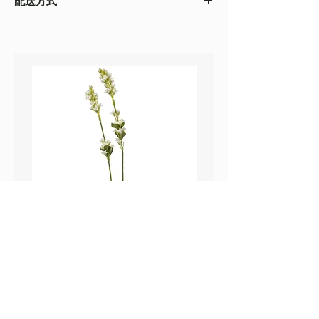
配送方式
以收到的實物為準
・不同的顯示設備會存在圖片色差，顏色以收
・
順豐速運
(如絲花枝干太長，會彎曲底部發
到的實物為準
貨）
・圖片只作參考
・
葵涌 Workshop 自取
鼠尾草_22A589
薰衣草_22A587
價格
價格
HK$25.00
HK$25.00
Sweetpea Market