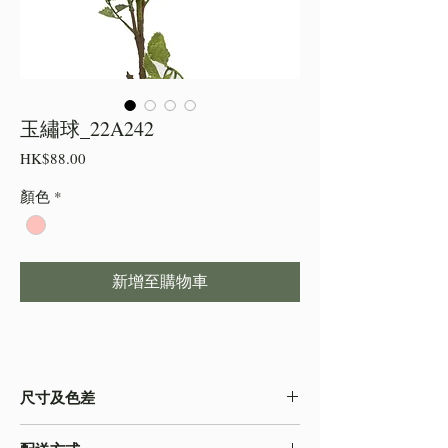
玉繡球_22A242
價
HK$88.00
格
顏色
*
新增至購物車
尺寸及色差
・由於尺寸為人手測量 ,會存在少許誤差,尺寸