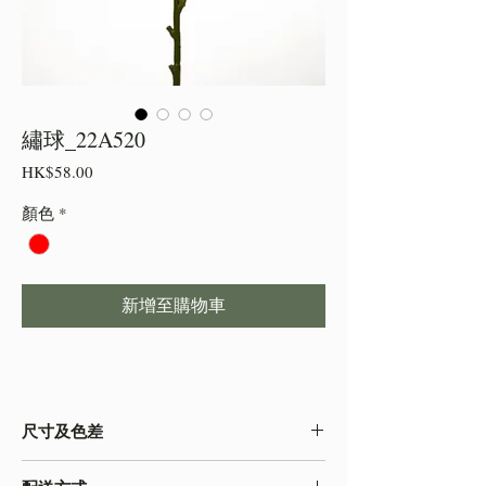
繡球_22A520
價
HK$58.00
格
顏色
*
新增至購物車
尺寸及色差
・由於尺寸為人手測量 ,會存在少許誤差,尺寸